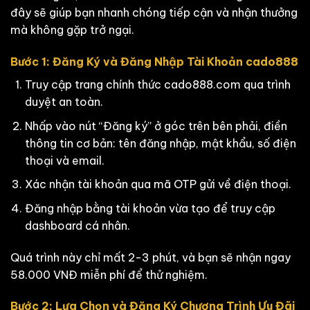
đây sẽ giúp bạn nhanh chóng tiếp cận và nhận thưởng
mà không gặp trở ngại.
Bước 1: Đăng Ký và Đăng Nhập Tài Khoản cado888
Truy cập trang chính thức cado888.com qua trình
duyệt an toàn.
Nhấp vào nút “Đăng ký” ở góc trên bên phải, điền
thông tin cơ bản: tên đăng nhập, mật khẩu, số điện
thoại và email.
Xác nhận tài khoản qua mã OTP gửi về điện thoại.
Đăng nhập bằng tài khoản vừa tạo để truy cập
dashboard cá nhân.
Quá trình này chỉ mất 2-3 phút, và bạn sẽ nhận ngay
58.000 VNĐ miễn phí để thử nghiệm.
Bước 2: Lựa Chọn và Đăng Ký Chương Trình Ưu Đãi