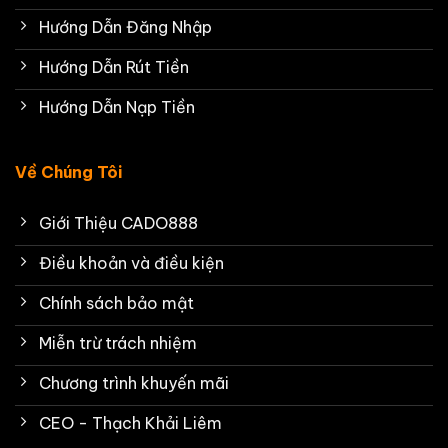
Hướng Dẫn Đăng Nhập
Hướng Dẫn Rút Tiền
Hướng Dẫn Nạp Tiền
Về Chúng Tôi
Giới Thiệu CADO888
Điều khoản và điều kiện
Chính sách bảo mật
Miễn trừ trách nhiệm
Chương trình khuyến mãi
CEO - Thạch Khải Liêm