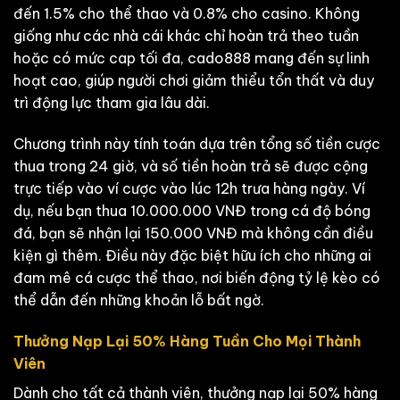
đến 1.5% cho thể thao và 0.8% cho casino. Không
giống như các nhà cái khác chỉ hoàn trả theo tuần
hoặc có mức cap tối đa, cado888 mang đến sự linh
hoạt cao, giúp người chơi giảm thiểu tổn thất và duy
trì động lực tham gia lâu dài.
Chương trình này tính toán dựa trên tổng số tiền cược
thua trong 24 giờ, và số tiền hoàn trả sẽ được cộng
trực tiếp vào ví cược vào lúc 12h trưa hàng ngày. Ví
dụ, nếu bạn thua 10.000.000 VNĐ trong cá độ bóng
đá, bạn sẽ nhận lại 150.000 VNĐ mà không cần điều
kiện gì thêm. Điều này đặc biệt hữu ích cho những ai
đam mê cá cược thể thao, nơi biến động tỷ lệ kèo có
thể dẫn đến những khoản lỗ bất ngờ.
Thưởng Nạp Lại 50% Hàng Tuần Cho Mọi Thành
Viên
Dành cho tất cả thành viên, thưởng nạp lại 50% hàng