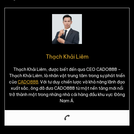
Thạch Khải Liêm
Thạch Khải Liêm, được biết đến qua CEO CADO888 –
Thạch Khải Liêm, là nhân vật trung tâm trong sự phát triển
của
CADO888
. Với tư duy chiến lược và khả năng lãnh đạo
xuất sắc, ông đã đưa CADO888 từ một nền tảng mới nổi
trở thành một trong những nhà cái hàng đầu khu vực Đông
Nam Á.