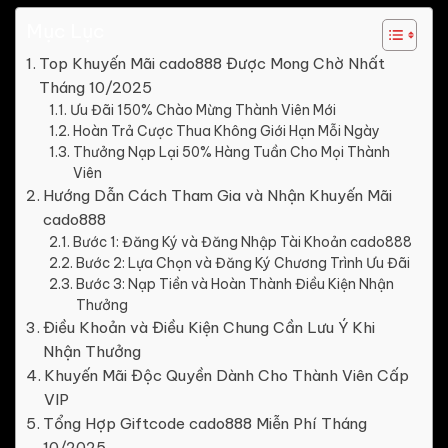
Mục Lục
Top Khuyến Mãi cado888 Được Mong Chờ Nhất
Tháng 10/2025
Ưu Đãi 150% Chào Mừng Thành Viên Mới
Hoàn Trả Cược Thua Không Giới Hạn Mỗi Ngày
Thưởng Nạp Lại 50% Hàng Tuần Cho Mọi Thành
Viên
Hướng Dẫn Cách Tham Gia và Nhận Khuyến Mãi
cado888
Bước 1: Đăng Ký và Đăng Nhập Tài Khoản cado888
Bước 2: Lựa Chọn và Đăng Ký Chương Trình Ưu Đãi
Bước 3: Nạp Tiền và Hoàn Thành Điều Kiện Nhận
Thưởng
Điều Khoản và Điều Kiện Chung Cần Lưu Ý Khi
Nhận Thưởng
Khuyến Mãi Độc Quyền Dành Cho Thành Viên Cấp
VIP
Tổng Hợp Giftcode cado888 Miễn Phí Tháng
10/2025