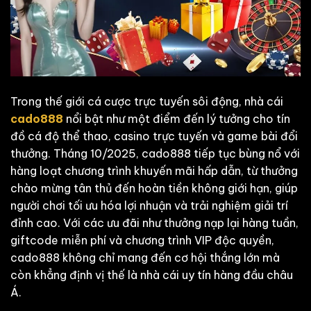
Trong thế giới cá cược trực tuyến sôi động, nhà cái
cado888
nổi bật như một điểm đến lý tưởng cho tín
đồ cá độ thể thao, casino trực tuyến và game bài đổi
thưởng. Tháng 10/2025, cado888 tiếp tục bùng nổ với
hàng loạt chương trình khuyến mãi hấp dẫn, từ thưởng
chào mừng tân thủ đến hoàn tiền không giới hạn, giúp
người chơi tối ưu hóa lợi nhuận và trải nghiệm giải trí
đỉnh cao. Với các ưu đãi như thưởng nạp lại hàng tuần,
giftcode miễn phí và chương trình VIP độc quyền,
cado888 không chỉ mang đến cơ hội thắng lớn mà
còn khẳng định vị thế là nhà cái uy tín hàng đầu châu
Á.