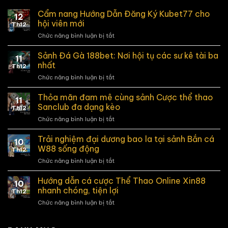
Cẩm nang Hướng Dẫn Đăng Ký Kubet77 cho
12
hội viên mới
Th12
Chức năng bình luận bị tắt
ở
Cẩm
nang
Sảnh Đá Gà 188bet: Nơi hội tụ các sư kê tài ba
11
Hướng
nhất
Th12
Dẫn
Chức năng bình luận bị tắt
ở
Đăng
Sảnh
Ký
Đá
Thỏa mãn đam mê cùng sảnh Cược thể thao
Kubet77
11
Gà
cho
Sanclub đa dạng kèo
Th12
188bet:
hội
Chức năng bình luận bị tắt
ở
Nơi
viên
Thỏa
hội
mới
mãn
Trải nghiệm đại dương bao la tại sảnh Bắn cá
tụ
10
đam
các
W88 sống động
Th12
mê
sư
Chức năng bình luận bị tắt
ở
cùng
kê
Trải
sảnh
tài
nghiệm
Hướng dẫn cá cược Thể Thao Online Xin88
Cược
ba
10
đại
thể
nhanh chóng, tiện lợi
nhất
Th12
dương
thao
Chức năng bình luận bị tắt
ở
bao
Sanclub
Hướng
la
đa
dẫn
tại
dạng