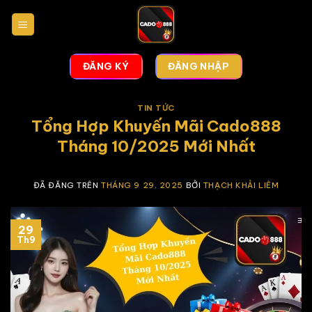
Chuyển
đến
nội
dung
ĐĂNG KÝ
ĐĂNG NHẬP
TIN TỨC
Tổng Hợp Khuyến Mãi Cado888
Tháng 10/2025 Mới Nhất
ĐÃ ĐĂNG TRÊN
THÁNG 9 29, 2025
BỞI
THẠCH KHẢI LIÊM
29
Th9