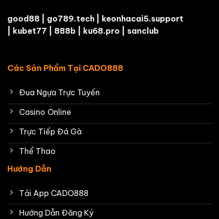
good88
|
go789.tech
|
keonhacai5.support
|
kubet77
|
888b
|
ku68.pro
|
sanclub
Các Sản Phẩm Tại CADO888
Đua Ngựa Trực Tuyến
Casino Online
Trực Tiếp Đá Gà
Thể Thao
Hướng Dẫn
Tải App CADO888
Hướng Dẫn Đăng Ký