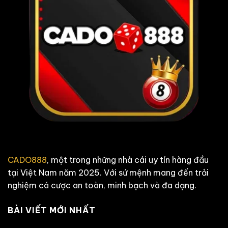
CADO888
, một trong những nhà cái uy tín hàng đầu
tại Việt Nam năm 2025. Với sứ mệnh mang đến trải
nghiệm cá cược an toàn, minh bạch và đa dạng.
BÀI VIẾT MỚI NHẤT