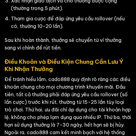
Xác nhận giao dịch và chờ thưởng được cộng
(thường trong 5 phút).
Tham gia cược để đáp ứng yêu cầu rollover (nếu
có, thường 10-20 lần).
Sau khi hoàn thành, thưởng sẽ chuyển từ ví thưởng
sang ví chính để rút tiền.
Điều Khoản và Điều Kiện Chung Cần Lưu Ý
Khi Nhận Thưởng
Để tránh hiểu lầm, cado888 quy định rõ ràng các điều
khoản chung cho mọi chương trình khuyến mãi. Đầu
tiên, tất cả thưởng phải đáp ứng yêu cầu rollover (số
lần cược) trước khi rút, thường từ 15-25 lần tùy loại
trò chơi. Thứ hai, ưu đãi chỉ áp dụng cho tài khoản hợp
lệ, không cho phép lạm dụng qua nhiều IP. Thứ ba, thời
hạn sử dụng thưởng là 7-30 ngày, hết hạn sẽ bị hủy.
Ngoài ra, cado888 cam kết minh bạch với hệ thống