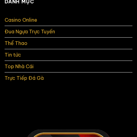
cá
DANH MỤC
sảnh
kèo
cược
Bắn
Thể
cá
Thao
W88
Casino Online
Online
sống
Xin88
động
Đua Ngựa Trực Tuyến
nhanh
chóng,
tiện
Thể Thao
lợi
Tin tức
Top Nhà Cái
Trực Tiếp Đá Gà