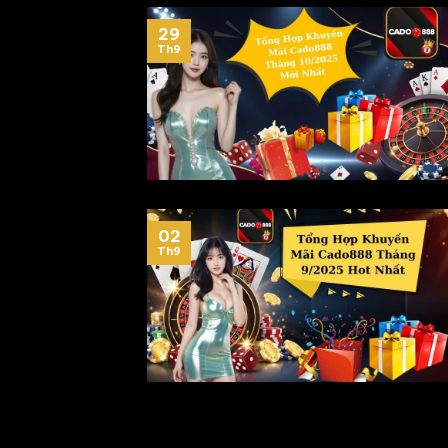
29
Th9
02
Th9