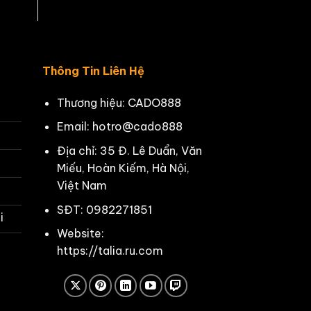
Thông Tin Liên Hệ
Thương hiệu: CADO888
Email: hotro@cado888
Địa chỉ: 35 Đ. Lê Duẩn, Văn
Miếu, Hoàn Kiếm, Hà Nội,
Việt Nam
SĐT: 0982271851
i
Website:
https://talia.ru.com