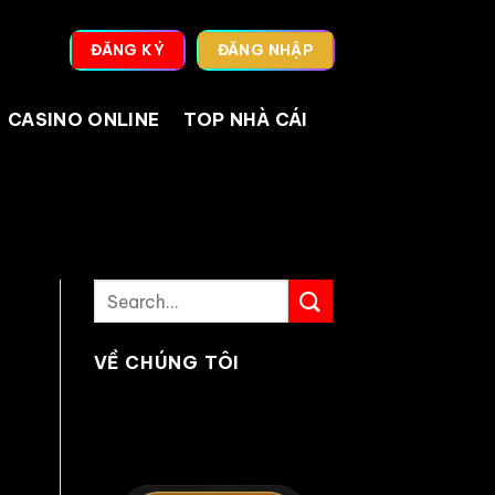
ĐĂNG KÝ
ĐĂNG NHẬP
CASINO ONLINE
TOP NHÀ CÁI
VỀ CHÚNG TÔI
c