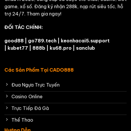
game, xổ số. Đăng ký nhận 288k, nạp rút siêu tốc, hỗ
trợ 24/7. Tham gia ngay!
ĐỐI TÁC CHÍNH:
good88
|
go789.tech
|
keonhacai5.support
|
kubet77
|
888b
|
ku68.pro
|
sanclub
Các Sản Phẩm Tại CADO888
Đua Ngựa Trực Tuyến
Casino Online
Trực Tiếp Đá Gà
Thể Thao
Hướng Dẫn