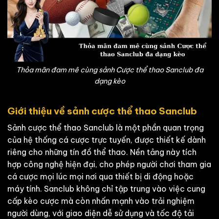
Thỏa mãn đam mê cùng sảnh Cược thể thao Sanclub đa
dạng kèo
Giới thiệu về sảnh cược thể thao Sanclub
Sảnh cược thể thao Sanclub là một phần quan trọng
của hệ thống cá cược trực tuyến, được thiết kế dành
riêng cho những tín đồ thể thao. Nền tảng này tích
hợp công nghệ hiện đại, cho phép người chơi tham gia
cá cược mọi lúc mọi nơi qua thiết bị di động hoặc
máy tính. Sanclub không chỉ tập trung vào việc cung
cấp kèo cược mà còn nhấn mạnh vào trải nghiệm
người dùng, với giao diện dễ sử dụng và tốc độ tải