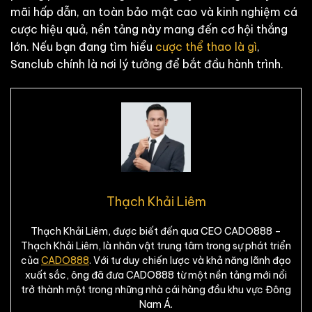
mãi hấp dẫn, an toàn bảo mật cao và kinh nghiệm cá
cược hiệu quả, nền tảng này mang đến cơ hội thắng
lớn. Nếu bạn đang tìm hiểu
cược thể thao là gì
,
Sanclub chính là nơi lý tưởng để bắt đầu hành trình.
Thạch Khải Liêm
Thạch Khải Liêm, được biết đến qua CEO CADO888 –
Thạch Khải Liêm, là nhân vật trung tâm trong sự phát triển
của
CADO888
. Với tư duy chiến lược và khả năng lãnh đạo
xuất sắc, ông đã đưa CADO888 từ một nền tảng mới nổi
trở thành một trong những nhà cái hàng đầu khu vực Đông
Nam Á.