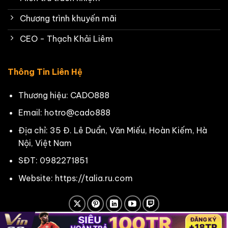
Chương trình khuyến mãi
CEO - Thạch Khải Liêm
Thông Tin Liên Hệ
Thương hiệu: CADO888
Email: hotro@cado888
Địa chỉ: 35 Đ. Lê Duẩn, Văn Miếu, Hoàn Kiếm, Hà
Nội, Việt Nam
SĐT: 0982271851
Website: https://talia.ru.com