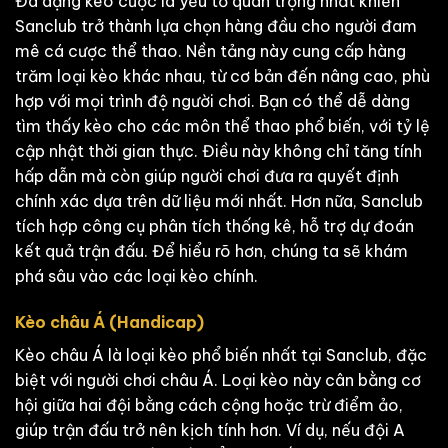
Đa dạng kèo cược là yếu tố quan trọng nhất khiến
Sanclub trở thành lựa chọn hàng đầu cho người đam
mê cá cược thể thao. Nền tảng này cung cấp hàng
trăm loại kèo khác nhau, từ cơ bản đến nâng cao, phù
hợp với mọi trình độ người chơi. Bạn có thể dễ dàng
tìm thấy kèo cho các môn thể thao phổ biến, với tỷ lệ
cập nhật thời gian thực. Điều này không chỉ tăng tính
hấp dẫn mà còn giúp người chơi đưa ra quyết định
chính xác dựa trên dữ liệu mới nhất. Hơn nữa, Sanclub
tích hợp công cụ phân tích thống kê, hỗ trợ dự đoán
kết quả trận đấu. Để hiểu rõ hơn, chúng ta sẽ khám
phá sâu vào các loại kèo chính.
Kèo châu Á (Handicap)
Kèo châu Á là loại kèo phổ biến nhất tại Sanclub, đặc
biệt với người chơi châu Á. Loại kèo này cân bằng cơ
hội giữa hai đội bằng cách cộng hoặc trừ điểm ảo,
giúp trận đấu trở nên kịch tính hơn. Ví dụ, nếu đội A