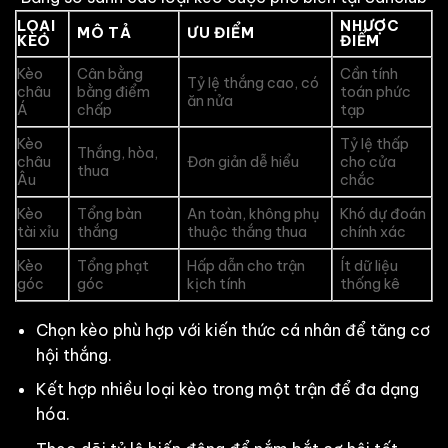
LOẠI
NHƯỢC
MÔ TẢ
ƯU ĐIỂM
KÈO
ĐIỂM
Kèo
Cân bằng
Cần tính
Tỷ lệ thắng cao, có
châu
bằng điểm
toán phức
ăn nửa
Á
chấp
tạp
Kèo
Tỷ lệ thấp
Thắng, hòa,
châu
Đơn giản dễ hiểu
cho cửa
thua
Âu
chắc
Kèo
Tổng bàn
An toàn, không phụ
Khó dự đoán
tài xỉu
thắng
thuộc thắng thua
chính xác
Kèo
Tổng phạt
Hấp dẫn cho trận
Ít dữ liệu
góc
góc
kịch tính
thống kê
Chọn kèo phù hợp với kiến thức cá nhân để tăng cơ
hội thắng.
Kết hợp nhiều loại kèo trong một trận để đa dạng
hóa.