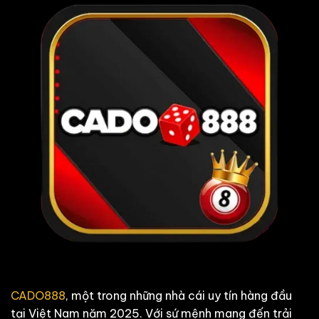
CADO888
, một trong những nhà cái uy tín hàng đầu
tại Việt Nam năm 2025. Với sứ mệnh mang đến trải