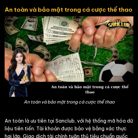
An toàn và bảo mật trong cá cược thể thao
An toàn và bảo mật trong cá cược thể thao
An toàn là ưu tiên tại Sanclub, với hệ thống mã hóa dữ
liệu tiên tiến. Tài khoản được bảo vệ bằng xác thực
hai lớp. Giao dịch tài chính tuân thủ tiêu chuẩn quốc