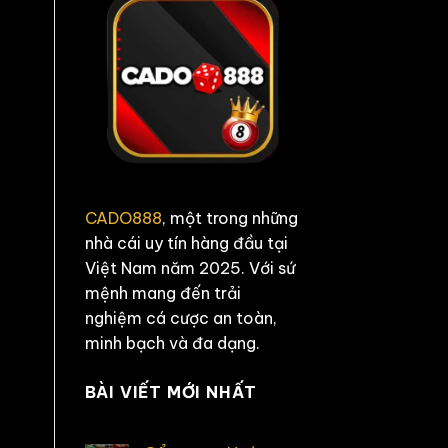
CADO888
, một trong những
nhà cái uy tín hàng đầu tại
Việt Nam năm 2025. Với sứ
mệnh mang đến trải
nghiệm cá cược an toàn,
minh bạch và đa dạng.
BÀI VIẾT MỚI NHẤT