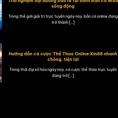
Trải nghiệm đại dương bao la tại sảnh Bắn cá W8
sống động
Trong thế giới giải trí trực tuyến ngày nay, bắn cá online đang
trở thành [...]
Hướng dẫn cá cược Thể Thao Online Xin88 nhanh
chóng, tiện lợi
Trong thời đại số hóa ngày nay, cá cược thể thao trực tuyến
đang trở [...]