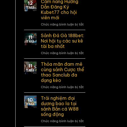
8
Cẩm nang Hướng
12
Dẫn Đăng Ký
Th12
Kubet77 cho hội
viên mới
Chức năng bình luận bị tắt
ở
Cẩm
nang
Sảnh Đá Gà 188bet:
11
Hướng
Nơi hội tụ các sư kê
Th12
Dẫn
tài ba nhất
Đăng
Chức năng bình luận bị tắt
ở
Ký
Sảnh
Kubet77
Đá
cho
Thỏa mãn đam mê
11
Gà
hội
cùng sảnh Cược thể
Th12
188bet:
viên
thao Sanclub đa
Nơi
mới
dạng kèo
hội
tụ
Chức năng bình luận bị tắt
ở
các
Thỏa
sư
mãn
Trải nghiệm đại
10
kê
đam
dương bao la tại
Th12
tài
mê
sảnh Bắn cá W88
ba
cùng
sống động
nhất
sảnh
Cược
Chức năng bình luận bị tắt
ở
thể
Trải