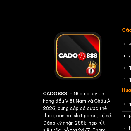
Các
Hướ
CADO888
- Nhà cái uy tín
hàng đầu Việt Nam và Châu Á
2026, cung cấp cá cược thể
thao, casino, slot game, xổ số.
Đăng ký nhận 288k, nạp rút
siêu tốc, hỗ trợ 24/7. Tham