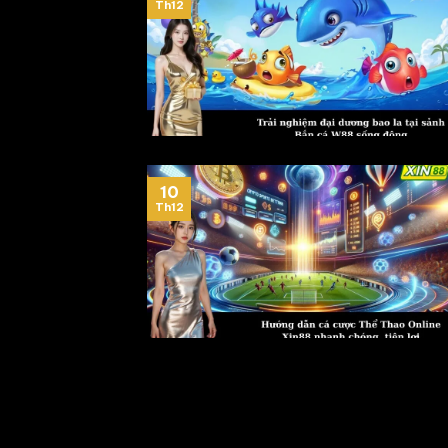
Th12
10
Th12