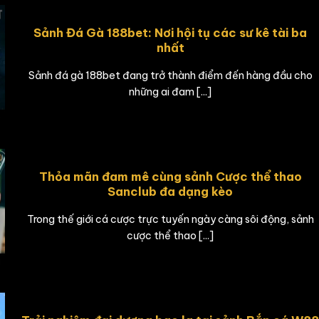
Sảnh Đá Gà 188bet: Nơi hội tụ các sư kê tài ba
nhất
Sảnh đá gà 188bet đang trở thành điểm đến hàng đầu cho
những ai đam [...]
Thỏa mãn đam mê cùng sảnh Cược thể thao
Sanclub đa dạng kèo
Trong thế giới cá cược trực tuyến ngày càng sôi động, sảnh
cược thể thao [...]