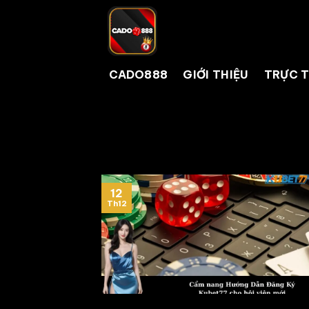
Chuyển
đến
nội
dung
CADO888
GIỚI THIỆU
TRỰC T
12
Th12