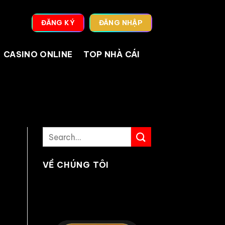
ĐĂNG KÝ
ĐĂNG NHẬP
CASINO ONLINE
TOP NHÀ CÁI
VỀ CHÚNG TÔI