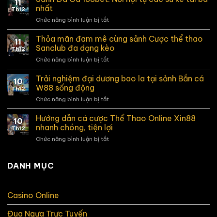
11
Hướng
nhất
Th12
Dẫn
Chức năng bình luận bị tắt
ở
Đăng
Sảnh
Ký
Đá
Thỏa mãn đam mê cùng sảnh Cược thể thao
Kubet77
11
Gà
cho
Sanclub đa dạng kèo
Th12
188bet:
hội
Chức năng bình luận bị tắt
ở
Nơi
viên
Thỏa
hội
mới
mãn
Trải nghiệm đại dương bao la tại sảnh Bắn cá
tụ
10
đam
các
W88 sống động
Th12
mê
sư
Chức năng bình luận bị tắt
ở
cùng
kê
Trải
sảnh
tài
nghiệm
Hướng dẫn cá cược Thể Thao Online Xin88
Cược
ba
10
đại
thể
nhanh chóng, tiện lợi
nhất
Th12
dương
thao
Chức năng bình luận bị tắt
ở
bao
Sanclub
Hướng
la
đa
dẫn
tại
dạng
cá
DANH MỤC
sảnh
kèo
cược
Bắn
Thể
cá
Thao
W88
Casino Online
Online
sống
Xin88
động
Đua Ngựa Trực Tuyến
nhanh