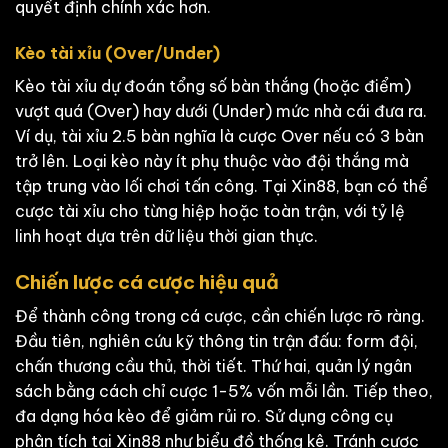
quyết định chính xác hơn.
Kèo tài xỉu (Over/Under)
Kèo tài xỉu dự đoán tổng số bàn thắng (hoặc điểm)
vượt quá (Over) hay dưới (Under) mức nhà cái đưa ra.
Ví dụ, tài xỉu 2.5 bàn nghĩa là cược Over nếu có 3 bàn
trở lên. Loại kèo này ít phụ thuộc vào đội thắng mà
tập trung vào lối chơi tấn công. Tại Xin88, bạn có thể
cược tài xỉu cho từng hiệp hoặc toàn trận, với tỷ lệ
linh hoạt dựa trên dữ liệu thời gian thực.
Chiến lược cá cược hiệu quả
Để thành công trong cá cược, cần chiến lược rõ ràng.
Đầu tiên, nghiên cứu kỹ thông tin trận đấu: form đội,
chấn thương cầu thủ, thời tiết. Thứ hai, quản lý ngân
sách bằng cách chỉ cược 1-5% vốn mỗi lần. Tiếp theo,
đa dạng hóa kèo để giảm rủi ro. Sử dụng công cụ
phân tích tại Xin88 như biểu đồ thống kê. Tránh cược