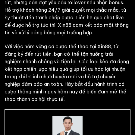
rút, nhưng cần đạt yêu cầu rollover nếu nhận bonus.
Hỗ trợ khách hàng 24/7 giải quyết mọi thắc mắc, từ
kỹ thuật đến tranh chấp cược. Liên hệ qua chat live
để được hỗ trợ tức thì. Xin88 cam kết bảo mật thông
tin và xử lý công bằng mọi trường hợp.
Với việc nắm vững cá cược thể thao tại Xin88, từ
đăng ký đến rút tiền, bạn có thể tận hưởng trải
nghiệm nhanh chóng và tiện lợi. Các loại kèo đa dạng
kết hợp chiến lược hiệu quả giúp tối ưu hóa lợi nhuận,
trong khi lợi ích như khuyến mãi và hỗ trợ chuyên
nghiệp đảm bảo an toàn. Hãy bắt đầu hành trình cá
cược thông minh ngay hôm nay để biến đam mê thể
thao thành cơ hội thực tế.