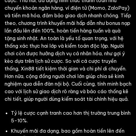
cược. Thứ hai, đa dạng hình thức thanh toán như
chuyển khoản ngân hàng, ví điện tử (Momo, ZaloPay)
và tiền mã hóa, đảm bảo giao dịch nhanh chóng. Tiếp
theo, chương trình khuyến mãi hấp dẫn như bonus nạp
lần đầu lên đến 100%, hoàn tiền hàng tuần và quà
tặng sinh nhật. An toàn là yếu tố quan trọng, với hệ
thống xác thực hai lớp và kiểm toán độc lập. Người
chơi còn được hưởng dịch vụ cá nhân hóa, như gợi ý
kèo dựa trên lịch sử cược. So với cá cược truyền
thống, Xin88 tiết kiệm thời gian và chi phí di chuyển.
Hơn nữa, cộng đồng người chơi lớn giúp chia sẻ kinh
nghiệm qua diễn đàn nội bộ. Cuối cùng, tính minh bạch
cao với lịch sử giao dịch rõ ràng và báo cáo thống kê
chi tiết, giúp người dùng kiểm soát tài chính hiệu quả.
Tỷ lệ cược cạnh tranh cao hơn thị trường trung bình
5-10%.
Khuyến mãi đa dạng, bao gồm hoàn tiền lên đến