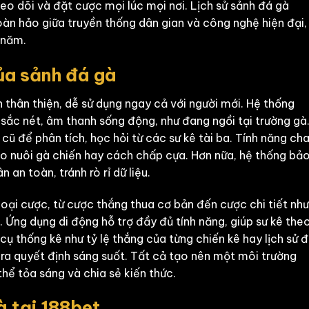
heo dõi và đặt cược mọi lúc mọi nơi. Lịch sử sảnh đá gà
oàn hảo giữa truyền thống dân gian và công nghệ hiện đại,
 năm.
ủa sảnh đá gà
n thân thiện, dễ sử dụng ngay cả với người mới. Hệ thống
sắc nét, âm thanh sống động, như đang ngồi tại trường gà
cũ để phân tích, học hỏi từ các sư kê tài ba. Tính năng ch
ẹo nuôi gà chiến hay cách chấp cựa. Hơn nữa, hệ thống bả
an toàn, tránh rò rỉ dữ liệu.
oại cược, từ cược thắng thua cơ bản đến cược chi tiết như
. Ứng dụng di động hỗ trợ đầy đủ tính năng, giúp sư kê the
cụ thống kê như tỷ lệ thắng của từng chiến kê hay lịch sử đ
 ra quyết định sáng suốt. Tất cả tạo nên một môi trường
thể tỏa sáng và chia sẻ kiến thức.
à tại 188bet