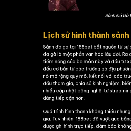
Sảnh Đá Gà 18
Lịch sử hình thành sảnh
Sảnh đá gà tại 188bet bắt nguồn từ sự 
đá gà là một phần văn hóa lâu đời. Ra
tiềm năng của bộ môn này và đầu tư xâ
đấu cơ bản từ các trường gà địa phương
nó mở rộng quy mô, kết nối với các tr
đầu tham gia, chia sẻ kinh nghiệm, biến
nhiều cập nhật công nghệ, từ streaming
dàng tiếp cận hơn.
Quá trình hình thành không thiếu những
gia. Tuy nhiên, 188bet đã vượt qua bằn
được ghi hình trực tiếp, đảm bảo không 