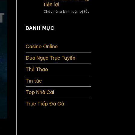
dạng
bao
tiện lợi
kèo
la
tại
Chức năng bình luận bị tắt
ở
sảnh
Hướng
Bắn
dẫn
cá
cá
DANH MỤC
W88
cược
sống
Thể
động
Thao
Casino Online
Online
Xin88
Đua Ngựa Trực Tuyến
nhanh
chóng,
tiện
Thể Thao
lợi
Tin tức
Top Nhà Cái
Trực Tiếp Đá Gà