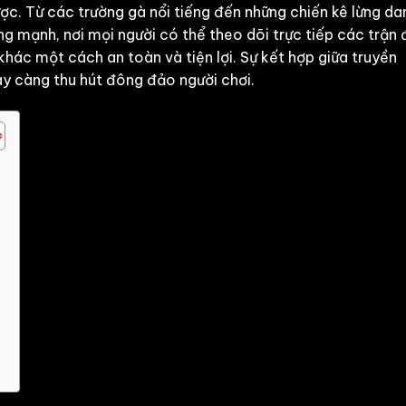
ợc. Từ các trường gà nổi tiếng đến những chiến kê lừng da
 mạnh, nơi mọi người có thể theo dõi trực tiếp các trận 
khác một cách an toàn và tiện lợi. Sự kết hợp giữa truyền
y càng thu hút đông đảo người chơi.
à