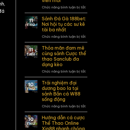
viên mới
nh,
Chức năng bình luận bị tắt
ở
đá
Cẩm
nang
Sảnh Đá Gà 188bet:
11
Hướng
Nơi hội tụ các sư kê
Th12
Dẫn
tài ba nhất
Đăng
Chức năng bình luận bị tắt
ở
Ký
Sảnh
Kubet77
Đá
cho
Thỏa mãn đam mê
11
Gà
hội
cùng sảnh Cược thể
Th12
188bet:
viên
thao Sanclub đa
Nơi
mới
dạng kèo
hội
tụ
Chức năng bình luận bị tắt
ở
các
Thỏa
sư
mãn
Trải nghiệm đại
10
kê
đam
dương bao la tại
Th12
tài
mê
sảnh Bắn cá W88
ba
cùng
sống động
nhất
sảnh
Cược
Chức năng bình luận bị tắt
ở
thể
Trải
thao
nghiệm
Hướng dẫn cá cược
10
Sanclub
đại
Thể Thao Online
Th12
đa
dương
Xin88 nhanh chóng,