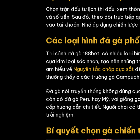
Chọn trận đấu từ lịch thi đấu, xem thô
và số tiền. Sau đó, theo dõi trực tiếp 
vào tài khoản. Nhớ áp dụng chiến lược t
Các loại hình đá gà phổ
Tại sảnh đá gà 188bet, có nhiều loại h
cựa kim loại sắc nhọn, tạo nên những tr
am hiểu về
Nguyên tắc chấp cựa sắt
để
thường thấy ở các trường gà Campuchia,
Đá gà nòi truyền thống không dùng cựa,
còn có đá gà Peru hay Mỹ, với giống gà
cấp hướng dẫn chi tiết. Người chơi có 
trải nghiệm.
Bí quyết chọn gà chiến 