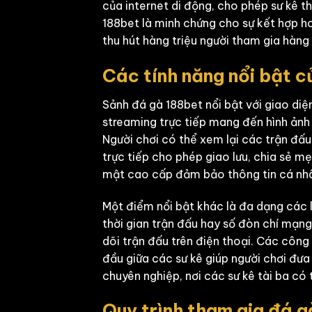
của internet di động, cho phép sư kê t
188bet là minh chứng cho sự kết hợp h
thu hút hàng triệu người tham gia hàng
Các tính năng nổi bật c
Sảnh đá gà 188bet nổi bật với giao diệ
streaming trực tiếp mang đến hình ảnh 
Người chơi có thể xem lại các trận đấu 
trực tiếp cho phép giao lưu, chia sẻ m
mật cao cấp đảm bảo thông tin cá nhân 
Một điểm nổi bật khác là đa dạng các l
thời gian trận đấu hay số đòn chí mạng
dõi trận đấu trên điện thoại. Các công 
đầu giữa các sư kê giúp người chơi đưa
chuyên nghiệp, nơi các sư kê tài ba có 
Quy trình tham gia đá g