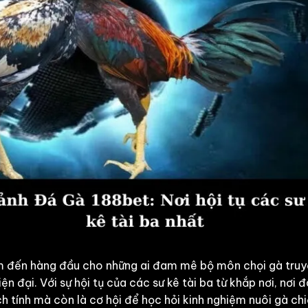
m đến hàng đầu cho những ai đam mê bộ môn chọi gà tru
n đại. Với sự hội tụ của các sư kê tài ba từ khắp nơi, nơi 
 tính mà còn là cơ hội để học hỏi kinh nghiệm nuôi gà chi