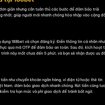
h đơn giản nhưng cần tuân thủ các bước để đảm bảo trải
ng nhất, giúp người mới nhanh chóng hòa nhập vào cộng đ
 dụng 188bet và chọn đăng ký. Điền thông tin cá nhân như
 thực qua mã OTP để đảm bảo an toàn. Sau đó, kích hoạt t
 trình này mất chưa đến 5 phút, và bạn sẽ nhận được ưu đ
tiền như chuyển khoản ngân hàng, ví điện tử hoặc thẻ tín
iệt Nam, đảm bảo giao dịch nhanh chóng. Rút tiền cũng tư
n kiểm tra hạn mức và phí giao dịch để tránh bất ngờ.