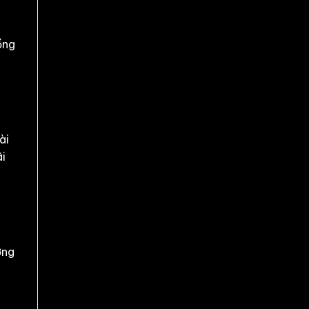
ồng
ài
ãi
ơng