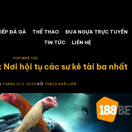
IẾP ĐÁ GÀ
THỂ THAO
ĐUA NGỰA TRỰC TUYẾN
TIN TỨC
LIÊN HỆ
TOP NHÀ CÁI
Nơi hội tụ các sư kê tài ba nhất
N
THÁNG 12 11, 2025
BỞI
THẠCH KHẢI LIÊM