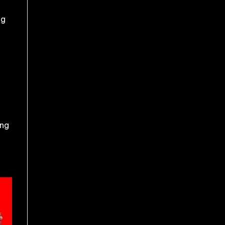
ng
ởng