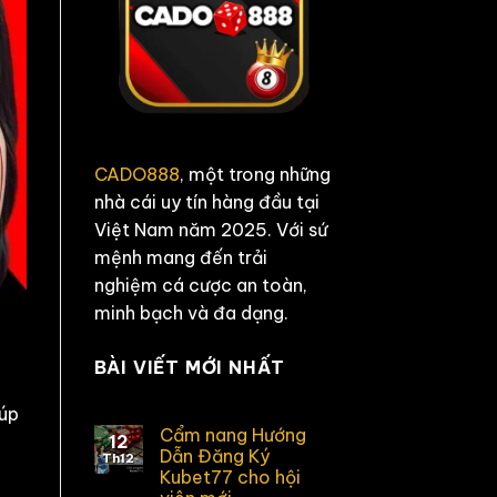
CADO888
, một trong những
nhà cái uy tín hàng đầu tại
Việt Nam năm 2025. Với sứ
mệnh mang đến trải
nghiệm cá cược an toàn,
minh bạch và đa dạng.
BÀI VIẾT MỚI NHẤT
iúp
Cẩm nang Hướng
12
Dẫn Đăng Ký
Th12
Kubet77 cho hội