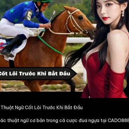
 Thuật Ngữ Cốt Lõi Trước Khi Bắt Đầu
 các thuật ngữ cơ bản trong cá cược đua ngựa tại CADO888