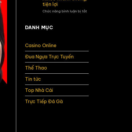
dạng
bao
tiện lợi
kèo
la
tại
Chức năng bình luận bị tắt
ở
sảnh
Hướng
Bắn
dẫn
cá
cá
DANH MỤC
W88
cược
sống
Thể
động
Thao
Casino Online
Online
Xin88
Đua Ngựa Trực Tuyến
nhanh
chóng,
tiện
Thể Thao
lợi
Tin tức
Top Nhà Cái
Trực Tiếp Đá Gà