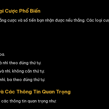
ại Cược Phổ Biến
hắng cược và số tiền bạn nhận được nếu thắng. Các loại cư
ba.
 nhì theo đúng thứ tự.
à nhì, không cần thứ tự.
hì, ba theo đúng thứ tự.
và Các Thông Tin Quan Trọng
 các thông tin quan trọng như: