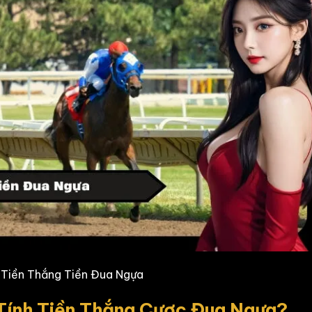
 Tiền Thắng Tiền Đua Ngựa
 Tính Tiền Thắng Cược Đua Ngựa?