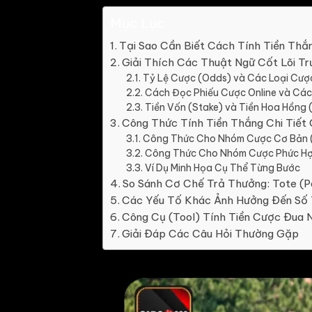
Mục Lục
Tại Sao Cần Biết Cách Tính Tiền Th
Giải Thích Các Thuật Ngữ Cốt Lõi T
Tỷ Lệ Cược (Odds) và Các Loại Cượ
Cách Đọc Phiếu Cược Online và Các
Tiền Vốn (Stake) và Tiền Hoa Hồng
Công Thức Tính Tiền Thắng Chi Tiết
Công Thức Cho Nhóm Cược Cơ Bản (
Công Thức Cho Nhóm Cược Phức Hợp 
Ví Dụ Minh Họa Cụ Thể Từng Bước
So Sánh Cơ Chế Trả Thưởng: Tote (Pa
Các Yếu Tố Khác Ảnh Hưởng Đến Số 
Công Cụ (Tool) Tính Tiền Cược Đua 
Giải Đáp Các Câu Hỏi Thường Gặp