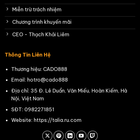
Miễn trừ trách nhiệm
Chương trình khuyến mãi
CEO - Thạch Khải Liêm
Thông Tin Liên Hệ
Thương hiệu: CADO888
Email: hotro@cado888
Địa chỉ: 35 Đ. Lê Duẩn, Văn Miếu, Hoàn Kiếm, Hà
Nội, Việt Nam
SĐT: 0982271851
Website: https://talia.ru.com