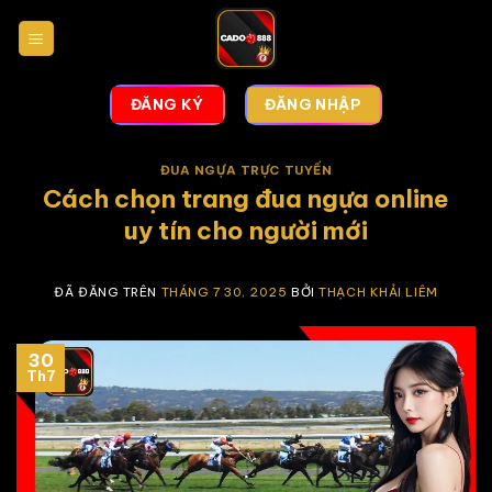
Chuyển
đến
nội
dung
ĐĂNG KÝ
ĐĂNG NHẬP
ĐUA NGỰA TRỰC TUYẾN
Cách chọn trang đua ngựa online
uy tín cho người mới
ĐÃ ĐĂNG TRÊN
THÁNG 7 30, 2025
BỞI
THẠCH KHẢI LIÊM
30
Th7