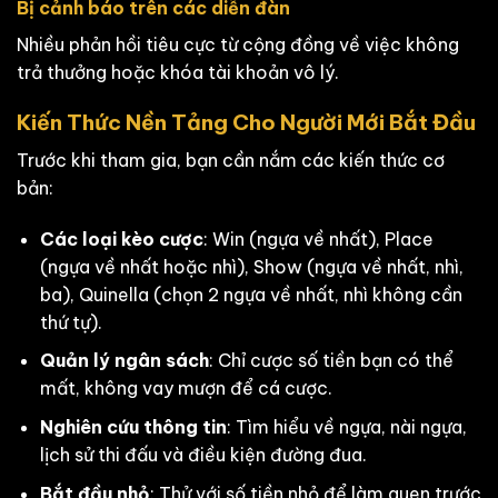
Bị cảnh báo trên các diễn đàn
Nhiều phản hồi tiêu cực từ cộng đồng về việc không
trả thưởng hoặc khóa tài khoản vô lý.
Kiến Thức Nền Tảng Cho Người Mới Bắt Đầu
Trước khi tham gia, bạn cần nắm các kiến thức cơ
bản:
Các loại kèo cược
: Win (ngựa về nhất), Place
(ngựa về nhất hoặc nhì), Show (ngựa về nhất, nhì,
ba), Quinella (chọn 2 ngựa về nhất, nhì không cần
thứ tự).
Quản lý ngân sách
: Chỉ cược số tiền bạn có thể
mất, không vay mượn để cá cược.
Nghiên cứu thông tin
: Tìm hiểu về ngựa, nài ngựa,
lịch sử thi đấu và điều kiện đường đua.
Bắt đầu nhỏ
: Thử với số tiền nhỏ để làm quen trước