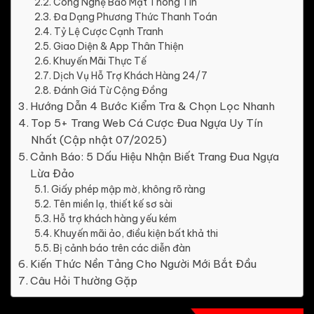
Công Nghệ Bảo Mật Thông Tin
Đa Dạng Phương Thức Thanh Toán
Tỷ Lệ Cược Cạnh Tranh
Giao Diện & App Thân Thiện
Khuyến Mãi Thực Tế
Dịch Vụ Hỗ Trợ Khách Hàng 24/7
Đánh Giá Từ Cộng Đồng
Hướng Dẫn 4 Bước Kiểm Tra & Chọn Lọc Nhanh
Top 5+ Trang Web Cá Cược Đua Ngựa Uy Tín
Nhất (Cập nhật 07/2025)
Cảnh Báo: 5 Dấu Hiệu Nhận Biết Trang Đua Ngựa
Lừa Đảo
Giấy phép mập mờ, không rõ ràng
Tên miền lạ, thiết kế sơ sài
Hỗ trợ khách hàng yếu kém
Khuyến mãi ảo, điều kiện bất khả thi
Bị cảnh báo trên các diễn đàn
Kiến Thức Nền Tảng Cho Người Mới Bắt Đầu
Câu Hỏi Thường Gặp