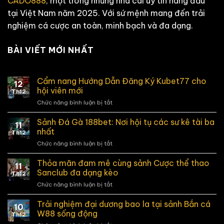
CADO888
, một trong những nhà cái uy tín hàng đầu
tại Việt Nam năm 2025. Với sứ mệnh mang đến trải
nghiệm cá cược an toàn, minh bạch và đa dạng.
BÀI VIẾT MỚI NHẤT
Cẩm nang Hướng Dẫn Đăng Ký Kubet77 cho
12
hội viên mới
Th12
Chức năng bình luận bị tắt
ở
Cẩm
nang
Sảnh Đá Gà 188bet: Nơi hội tụ các sư kê tài ba
11
Hướng
nhất
Th12
Dẫn
Chức năng bình luận bị tắt
ở
Đăng
Sảnh
Ký
Đá
Thỏa mãn đam mê cùng sảnh Cược thể thao
Kubet77
11
Gà
cho
Sanclub đa dạng kèo
Th12
188bet:
hội
Chức năng bình luận bị tắt
ở
Nơi
viên
Thỏa
hội
mới
mãn
Trải nghiệm đại dương bao la tại sảnh Bắn cá
tụ
10
đam
các
W88 sống động
Th12
mê
sư