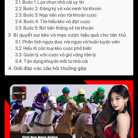
Bước 1: Lựa chọn nhà cái uy tín
Bước 2: Đăng ký và xác minh tài khoản
Bước 3: Nạp tiền vào tài khoản cược
Bước 4: Tìm hiểu kèo và đặt cược
Bước 5: Rút tiền thắng về tài khoản
Bí quyết soi kèo và mẹo cược hiệu quả cho tân thủ
Phân tích ngựa đua, nài ngựa và huấn luyện viên
Hiểu rõ các loại kèo cược phổ biến
Quản lý vốn cược và giữ vững tâm lý
Tận dụng khuyến mãi từ nhà cái
Giải đáp các câu hỏi thường gặp