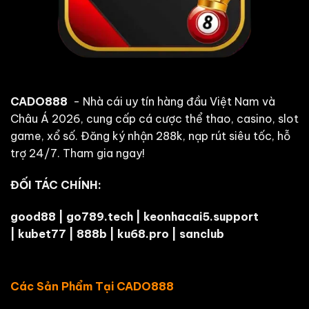
CADO888
- Nhà cái uy tín hàng đầu Việt Nam và
Châu Á 2026, cung cấp cá cược thể thao, casino, slot
game, xổ số. Đăng ký nhận 288k, nạp rút siêu tốc, hỗ
trợ 24/7. Tham gia ngay!
ĐỐI TÁC CHÍNH:
good88
|
go789.tech
|
keonhacai5.support
|
kubet77
|
888b
|
ku68.pro
|
sanclub
Các Sản Phẩm Tại CADO888