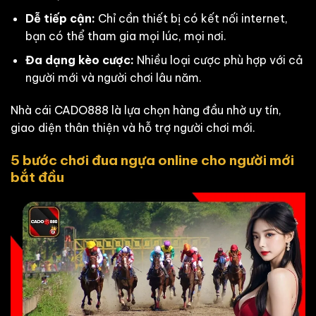
Dễ tiếp cận:
Chỉ cần thiết bị có kết nối internet,
bạn có thể tham gia mọi lúc, mọi nơi.
Đa dạng kèo cược:
Nhiều loại cược phù hợp với cả
người mới và người chơi lâu năm.
Nhà cái CADO888 là lựa chọn hàng đầu nhờ uy tín,
giao diện thân thiện và hỗ trợ người chơi mới.
5 bước chơi đua ngựa online cho người mới
bắt đầu