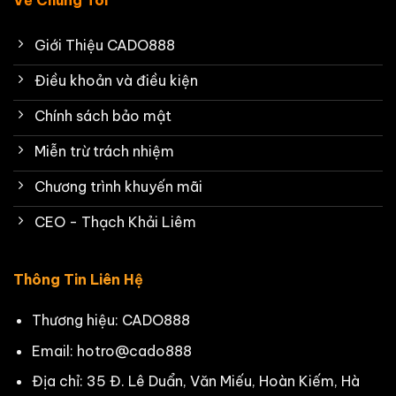
Về Chúng Tôi
Giới Thiệu CADO888
Điều khoản và điều kiện
Chính sách bảo mật
Miễn trừ trách nhiệm
Chương trình khuyến mãi
CEO - Thạch Khải Liêm
Thông Tin Liên Hệ
Thương hiệu: CADO888
Email: hotro@cado888
Địa chỉ: 35 Đ. Lê Duẩn, Văn Miếu, Hoàn Kiếm, Hà