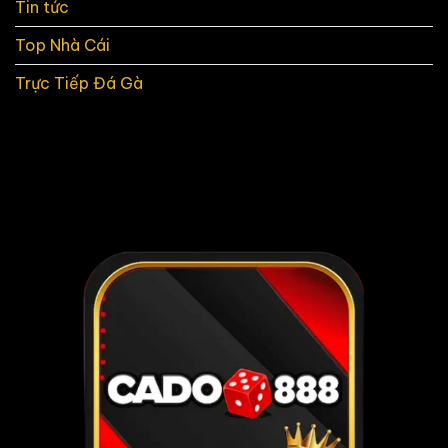
Tin tức
Top Nhà Cái
Trực Tiếp Đá Gà