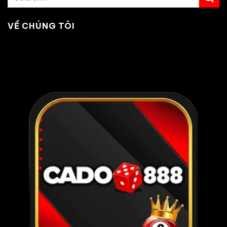
VỀ CHÚNG TÔI