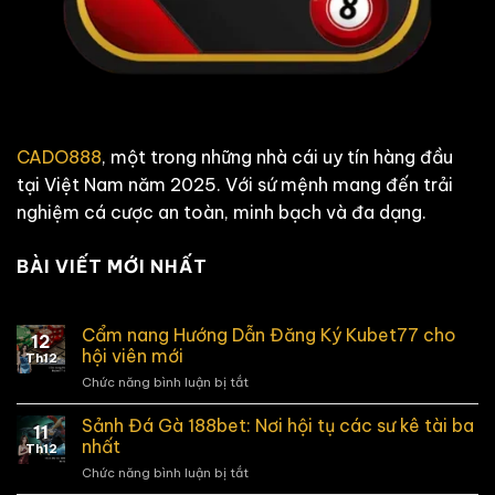
CADO888
, một trong những nhà cái uy tín hàng đầu
tại Việt Nam năm 2025. Với sứ mệnh mang đến trải
nghiệm cá cược an toàn, minh bạch và đa dạng.
BÀI VIẾT MỚI NHẤT
Cẩm nang Hướng Dẫn Đăng Ký Kubet77 cho
12
hội viên mới
Th12
Chức năng bình luận bị tắt
ở
Cẩm
nang
Sảnh Đá Gà 188bet: Nơi hội tụ các sư kê tài ba
11
Hướng
nhất
Th12
Dẫn
Chức năng bình luận bị tắt
ở
Đăng
Sảnh
Ký