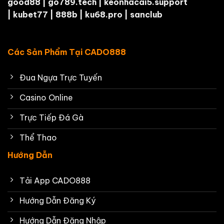
good88
|
go789.tech
|
keonhacai5.support
|
kubet77
|
888b
|
ku68.pro
|
sanclub
Các Sản Phẩm Tại CADO888
Đua Ngựa Trực Tuyến
Casino Online
Trực Tiếp Đá Gà
Thể Thao
Hướng Dẫn
Tải App CADO888
Hướng Dẫn Đăng Ký
Hướng Dẫn Đăng Nhập