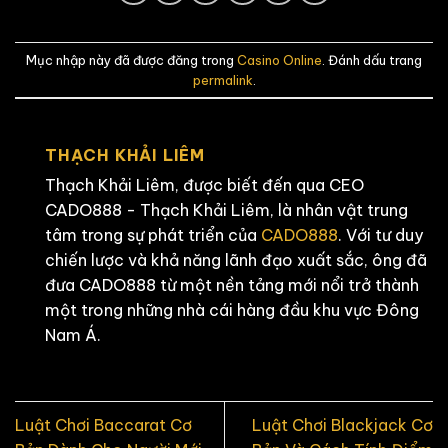
Mục nhập này đã được đăng trong
Casino Online
. Đánh dấu trang
permalink
.
THẠCH KHẢI LIÊM
Thạch Khải Liêm, được biết đến qua CEO
CADO888 - Thạch Khải Liêm, là nhân vật trung
tâm trong sự phát triển của
CADO888
. Với tư duy
chiến lược và khả năng lãnh đạo xuất sắc, ông đã
đưa CADO888 từ một nền tảng mới nổi trở thành
một trong những nhà cái hàng đầu khu vực Đông
Nam Á.
Luật Chơi Baccarat Cơ
Luật Chơi Blackjack Cơ