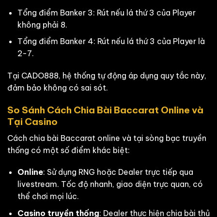
Tổng điểm Banker 3: Rút nếu lá thứ 3 của Player
không phải 8.
Tổng điểm Banker 4: Rút nếu lá thứ 3 của Player là
2-7.
Tại CADO888, hệ thống tự động áp dụng quy tắc này,
đảm bảo không có sai sót.
So Sánh Cách Chia Bài Baccarat Online và
Tại Casino
Cách chia bài Baccarat online và tại sòng bạc truyền
thống có một số điểm khác biệt:
Online
: Sử dụng RNG hoặc Dealer trực tiếp qua
livestream. Tốc độ nhanh, giao diện trực quan, có
thể chơi mọi lúc.
Casino truyền thống
: Dealer thực hiện chia bài thủ