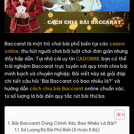
Baccarat là một trò chơi bài phổ biến tại các
casino
online
, thu hút người chơi bởi luật chơi đơn giản nhưng
đầy hấp dẫn. Tại nhà cái uy tín
CADO888
, bạn có thể
trải nghiệm Baccarat trực tuyến với quy trình chia bài
minh bạch và chuyên nghiệp. Bài viết này sẽ giải đáp
chi tiết câu hỏi “Bài Baccarat có bao nhiêu lá?” và
hướng dẫn
cách chia bài Baccarat
online chuẩn xác,
từ số lượng lá bài đến quy tắc rút bài thứ ba.
Mục Lục
Bài Baccarat Dùng Chính Xác Bao Nhiêu Lá Bài?
Số Lượng Bộ Bài Phổ Biến (6 Hoặc 8 Bộ)