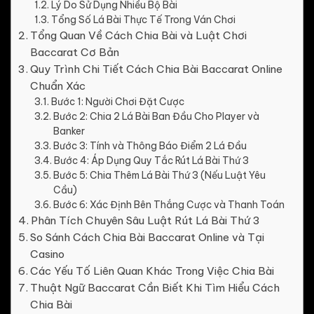
Lý Do Sử Dụng Nhiều Bộ Bài
Tổng Số Lá Bài Thực Tế Trong Ván Chơi
Tổng Quan Về Cách Chia Bài và Luật Chơi
Baccarat Cơ Bản
Quy Trình Chi Tiết Cách Chia Bài Baccarat Online
Chuẩn Xác
Bước 1: Người Chơi Đặt Cược
Bước 2: Chia 2 Lá Bài Ban Đầu Cho Player và
Banker
Bước 3: Tính và Thông Báo Điểm 2 Lá Đầu
Bước 4: Áp Dụng Quy Tắc Rút Lá Bài Thứ 3
Bước 5: Chia Thêm Lá Bài Thứ 3 (Nếu Luật Yêu
Cầu)
Bước 6: Xác Định Bên Thắng Cược và Thanh Toán
Phân Tích Chuyên Sâu Luật Rút Lá Bài Thứ 3
So Sánh Cách Chia Bài Baccarat Online và Tại
Casino
Các Yếu Tố Liên Quan Khác Trong Việc Chia Bài
Thuật Ngữ Baccarat Cần Biết Khi Tìm Hiểu Cách
Chia Bài