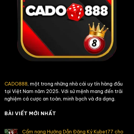
CADO888
, một trong những nhà cái uy tín hàng đầu
tại Việt Nam năm 2025. Với sứ mệnh mang đến trải
nghiệm cá cược an toàn, minh bạch và đa dạng.
BÀI VIẾT MỚI NHẤT
Cẩm nang Hướng Dẫn Đăng Ký Kubet77 cho
12