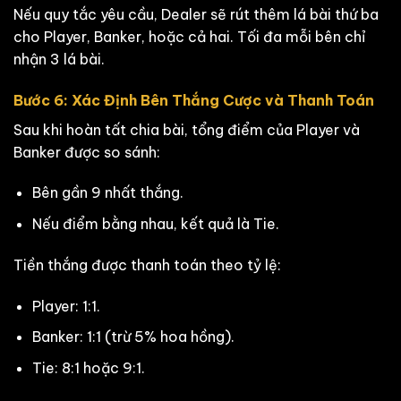
Nếu quy tắc yêu cầu, Dealer sẽ rút thêm lá bài thứ ba
cho Player, Banker, hoặc cả hai. Tối đa mỗi bên chỉ
nhận 3 lá bài.
Bước 6: Xác Định Bên Thắng Cược và Thanh Toán
Sau khi hoàn tất chia bài, tổng điểm của Player và
Banker được so sánh:
Bên gần 9 nhất thắng.
Nếu điểm bằng nhau, kết quả là Tie.
Tiền thắng được thanh toán theo tỷ lệ:
Player: 1:1.
Banker: 1:1 (trừ 5% hoa hồng).
Tie: 8:1 hoặc 9:1.