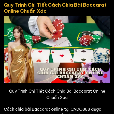
Quy Trình Chi Tiết Cách Chia Bài Baccarat
Online Chuẩn Xác
Quy Trình Chi Tiết Cách Chia Bài Baccarat Online
Chuẩn Xác
Cách chia bài Baccarat online tại CADO888 được