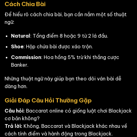
Cách Chia Bài
Để hiểu rõ cách chia bài, bạn cần nắm một số thuật
ngữ:
Natural
: Tổng điểm 8 hoặc 9 từ 2 lá đầu.
Shoe
: Hộp chứa bài được xáo trộn.
Commission
: Hoa hồng 5% trừ khi thắng cược
Banker.
Những thuật ngữ này giúp bạn theo dõi ván bài dễ
dàng hơn.
Giải Đáp Câu Hỏi Thường Gặp
Câu hỏi:
Baccarat online có giống luật chơi Blackjack
cơ bản không?
Trả lời:
Không, Baccarat và Blackjack khác nhau về
cách tính điểm và hành động trong Blackjack.